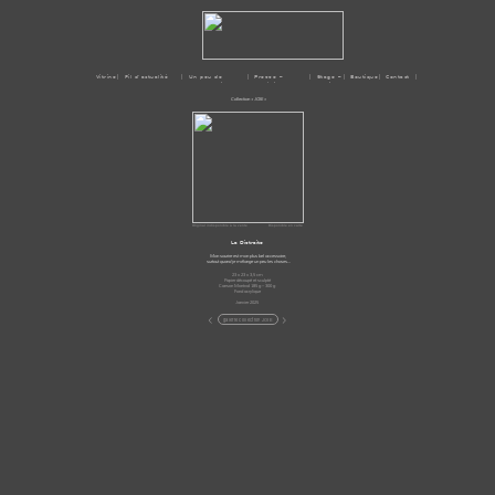
Vitrine
| Fil d'actualité
| Un peu de
| Presse –
| Stage –
| Boutique
| Contact |
moi
Médias
Ateliers
Collection « JOIE »
Original indisponible à la vente
Disponible en carte
La Distraite
Mon sourire est mon plus bel accessoire,
surtout quand je mélange un peu les choses…
23 x 23 x 3,5 cm
Papier découpé et sculpté
Canson Montval 185 g – 300 g
Fond acrylique
Janvier 2025
<
>
galerie collection JOIE