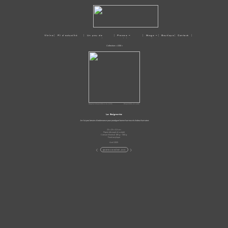
Vitrine
| Fil d'actualité
| Un peu de
| Presse –
| Stage –
| Boutique
| Contact |
moi
Médias
Ateliers
Collection « JOIE »
Original disponible à la vente
Disponible en carte
La Soignante
Je n’ai pas besoin d’ordonnance pour prodiguer bonne humeur et chaleur humaine.
23 x 23 x 3,5 cm
Papier découpé et sculpté
Canson Montval 185 g – 300 g
Fond acrylique
Avril 2025
<
>
galerie collection JOIE