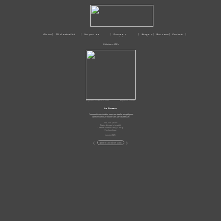
Vitrine
| Fil d'actualité
| Un peu de
| Presse –
| Stage –
| Boutique
| Contact |
moi
Médias
Ateliers
Collection « JOIE »
Original disponible à la vente
Disponible en carte
Le Farceur
Farceur et insaisissable, avec une touche d’espièglerie
qui fait sourire, je trouble sans jamais blesser.
23 x 23 x 3,5 cm
Papier découpé et sculpté
Canson Montval 185 g – 300 g
Fond acrylique
Janvier 2025
<
>
galerie collection JOIE