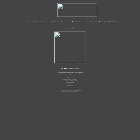
Vitrine
| Fil d'actualité
| Un peu de
| Presse –
| Stage –
| Boutique
| Contact |
moi
Médias
Ateliers
Collection « JOIE »
Original disponible à la vente
Disponible en carte
Le Gentil Organisateur
Je jongle entre les idées, les rires et les imprévus,
le plaisir naissant du partage et de la bonne humeur.
23 x 23 x 3,5 cm
Papier découpé et sculpté
Canson Montval 185 g – 300 g
Fond acrylique
Janvier 2025
<
>
galerie collection JOIE