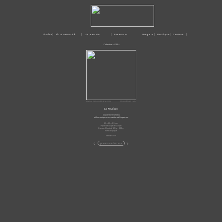
Vitrine
| Fil d'actualité
| Un peu de
| Presse –
| Stage –
| Boutique
| Contact |
moi
Médias
Ateliers
Collection « JOIE »
Original indisponible à la vente
Disponible en carte
Le Musicos
La joie est ma force,
et la musique ma manière de l’exprimer.
23 x 23 x 3,5 cm
Papier découpé et sculpté
Canson Montval 185 g – 300 g
Fond acrylique
Janvier 2025
<
>
galerie collection JOIE