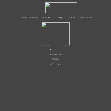
Vitrine
| Fil d'actualité
| Un peu de
| Presse –
| Stage –
| Boutique
| Contact |
moi
Médias
Ateliers
Original indisponible
Disponible en carte
En avant marches
Mon corps ne pourra jamais redescendre l'escalier,
mais mon esprit, lui, y parvient.
53 x 43 x 7 cm
papier découpé
Canson Montval 185 g
fond acrylique
<
>
la Galerie