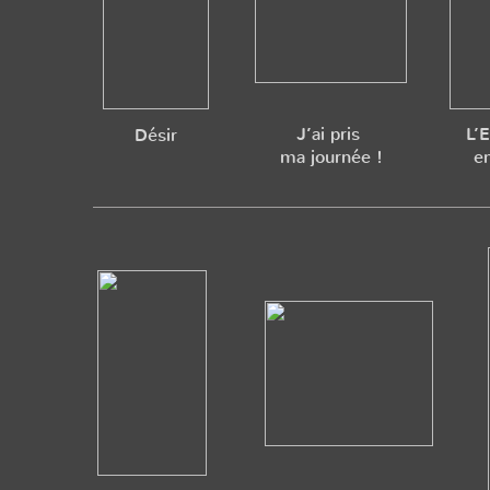
J’ai pris
L’
Désir
ma journée !
e