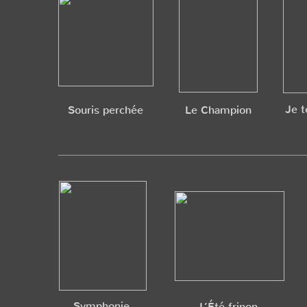
Je t
Souris perchée
Le Champion
Symphonie
L’Été fripon