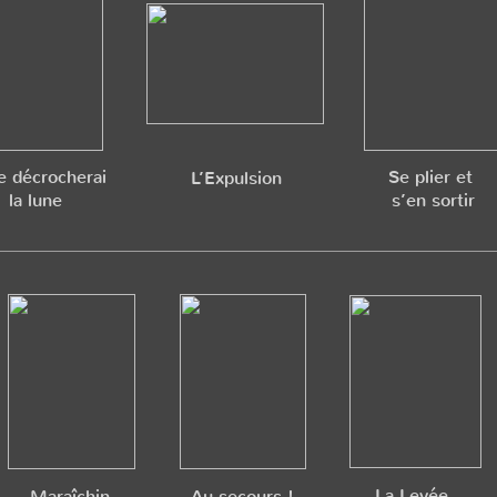
e décrocherai
Se plier et
L’Expulsion
la lune
s’en sortir
La Levée
Maraîchin
Au secours !