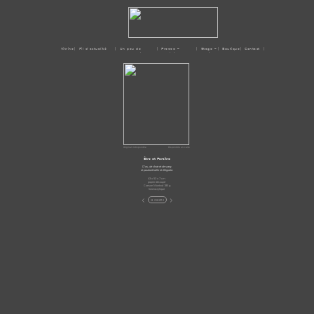
Vitrine
| Fil d'actualité
| Un peu de
| Presse –
| Stage –
| Boutique
| Contact |
moi
Médias
Ateliers
Original indisponible
Disponible en carte
Être et Paraître
D'os, de chair et de sang
et pourtant belle et élégante.
43 x 53 x 7 cm
papier découpé
Canson Montval 185 g
fond acrylique
<
>
la Galerie