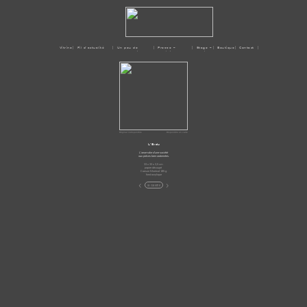
Vitrine
| Fil d'actualité
| Un peu de
| Presse –
| Stage –
| Boutique
| Contact |
moi
Médias
Ateliers
Original indisponible
Disponible en carte
L’Exclu
L’anomalie d’une société
aux pièces bien ordonnées.
33 x 33 x 3,5 cm
papier découpé
Canson Montval 185 g
fond acrylique
<
>
la Galerie