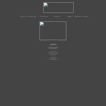
Vitrine
| Fil d'actualité
| Un peu de
| Presse –
| Stage –
| Boutique
| Contact |
moi
Médias
Ateliers
Original indisponible
Disponible en carte
L’Expulsion
Il y a parfois des expulsés
qui ne survivent pas...
40 x 60 x 6 cm
papier découpé et modelé
Canson Montval 185 g
fond acrylique
<
>
la Galerie